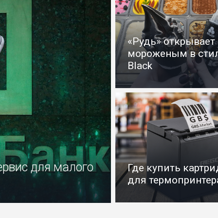
«Рудь» открывает
мороженым в стил
Black
ервис для малого
Где купить картр
для термопринтер