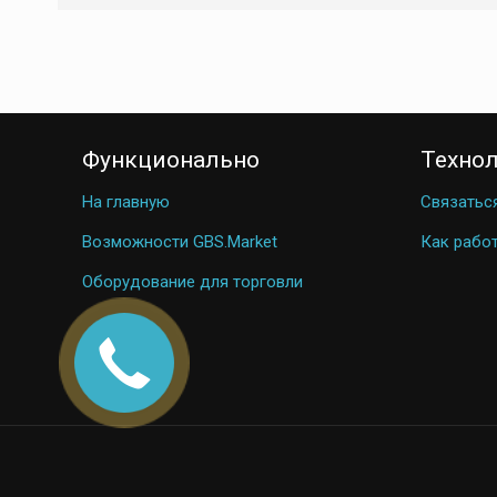
Функционально
Техно
На главную
Связатьс
Возможности GBS.Market
Как работ
Оборудование для торговли